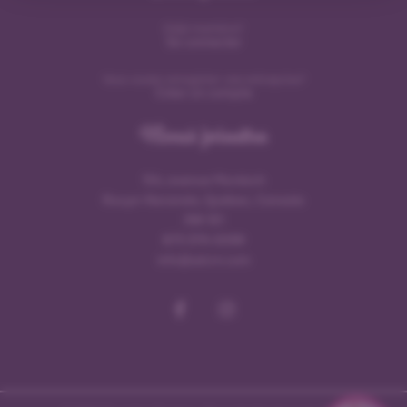
Déjà membre?
Se connecter
Vous voulez enregister une entreprise?
Créer un compte
Nous joindre
154, avenue Murdoch
Rouyn-Noranda, Québec, Canada
J9X 1E1
873 379-0099
info@sdcrn.com