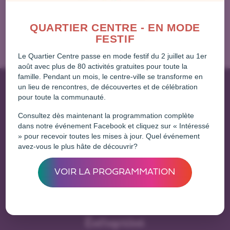
En attendant la fin du futur
Ma t’prendre un show sur la
QUARTIER CENTRE - EN MODE
restauration – FHE
– FHE
FESTIF
Le Quartier Centre passe en mode festif du 2 juillet au 1er
août avec plus de 80 activités gratuites pour toute la
famille. Pendant un mois, le centre-ville se transforme en
un lieu de rencontres, de découvertes et de célébration
pour toute la communauté.
Consultez dès maintenant la programmation complète
dans notre événement Facebook et cliquez sur « Intéressé
» pour recevoir toutes les mises à jour. Quel événement
avez-vous le plus hâte de découvrir?
Une initiative de
VOIR LA PROGRAMMATION
Entreprises