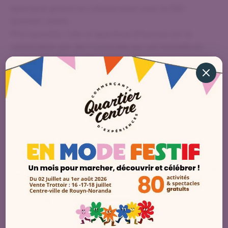
Spectacle gratuit en collaboration avec la SDC
Quartier centre.
M’a t’prendre, c’est un spectacle d’humour sur la
restauration par des humoristes qui ont travaillé en
restauration. Bartender, serveur et serveuses viennent
vous raconter les meilleurs et les pires moments de leur
carrière dans les bars et/ou les restaurants, parsemés
de jokes d’extra-ketchup et de clients qui ont de la
misère à comprendre la machine Interac.
DÉTAILS
Date:
28 juin 2024
Heure :
16 h 00 - 17 h 00