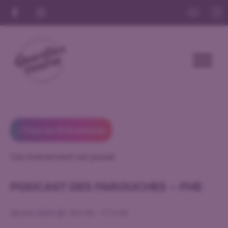
« Tous les Évènements
Cet évènement est passé
PODCAST DES FAROUCHES – FHE
28 juin 2024 @ 16 h 00
-
17 h 00