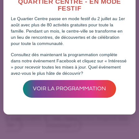
QUARTIER CENTRE - EN MODE
espace intime pour les familles avec bébés!
FESTIF
Restez branchés : Suivez la page Facebook du
Le Quartier Centre passe en mode festif du 2 juillet au 1er
Quartier Centre. Des annonces supplémentaires sont à
août avec plus de 80 activités gratuites pour toute la
venir, alors gardez l’œil ouvert!Préparez-vous à une
famille. Pendant un mois, le centre-ville se transforme en
un lieu de rencontres, de découvertes et de célébration
expérience piétonnière unique et amusante! À vos
pour toute la communauté.
souliers, prêt, partez!
Consultez dès maintenant la programmation complète
dans notre événement Facebook et cliquez sur « Intéressé
» pour recevoir toutes les mises à jour. Quel événement
DÉTAILS
avez-vous le plus hâte de découvrir?
Date:
27 juin 2024
VOIR LA PROGRAMMATION
Heure :
FHE – Festival d’humour émergent en Abitibi-
DÉCOUVARTE -
FHE
Témiscamingue