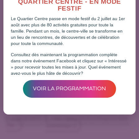
QUARTIER CENTRE - EN MODE
espace intime pour les familles avec bébés!
FESTIF
Restez branchés : Suivez la page Facebook du
Le Quartier Centre passe en mode festif du 2 juillet au 1er
Quartier Centre. Des annonces supplémentaires sont à
août avec plus de 80 activités gratuites pour toute la
venir, alors gardez l’œil ouvert!Préparez-vous à une
famille. Pendant un mois, le centre-ville se transforme en
un lieu de rencontres, de découvertes et de célébration
expérience piétonnière unique et amusante! À vos
pour toute la communauté.
souliers, prêt, partez!
Consultez dès maintenant la programmation complète
dans notre événement Facebook et cliquez sur « Intéressé
» pour recevoir toutes les mises à jour. Quel événement
DÉTAILS
avez-vous le plus hâte de découvrir?
Date:
27 juin 2024
VOIR LA PROGRAMMATION
Heure :
FHE – Festival d’humour émergent en Abitibi-
DÉCOUVARTE -
FHE
Témiscamingue