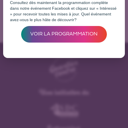
17 août 2025 @ 17 h 00
Consultez dès maintenant la programmation complète
dans notre événement Facebook et cliquez sur « Intéressé
» pour recevoir toutes les mises à jour. Quel événement
avez-vous le plus hâte de découvrir?
HEURE DE CONTE
VOIR LA PROGRAMMATION
Une initiative de