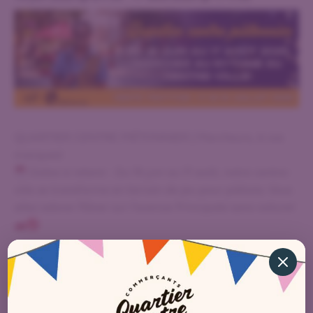
QUARTIER CENTRE PIÉTONNIER | Marcheurs, à vos
marques!
Dates à retenir : Du 19 juin au 17 août, notre centre-
ville se transforme en terrain de jeu pour piétons. Vous
allez adorer flâner sur l’avenue Principale sans voiture!
Profitez de la fameuse vente trottoir (Principale-
Gamble Ouest-Perreault Est) pour dénicher des
aubaines et repartir avec des trouvailles incroyables.
Préparez vos sacs et votre portefeuille!