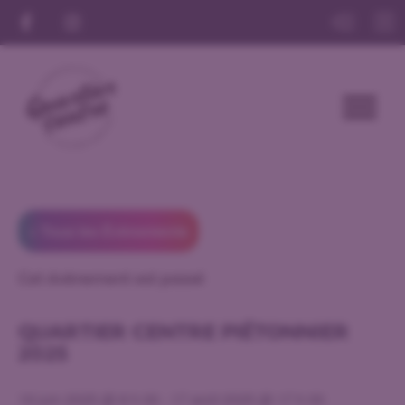
« Tous les Évènements
Cet évènement est passé
QUARTIER CENTRE PIÉTONNIER
2025
19 juin 2025 @ 8 h 00
-
17 août 2025 @ 17 h 00