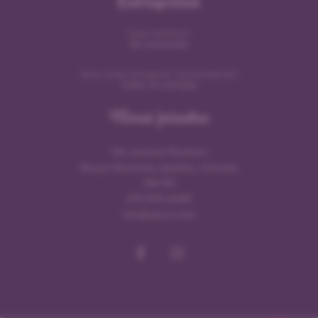
Entreprises
Déjà membre?
Se connecter
Vous voulez enregister une entreprise?
Créer un compte
Nous joindre
154, avenue Murdoch
Rouyn-Noranda, Québec, Canada
J9X 1E1
873 379-0099
info@sdcrn.com