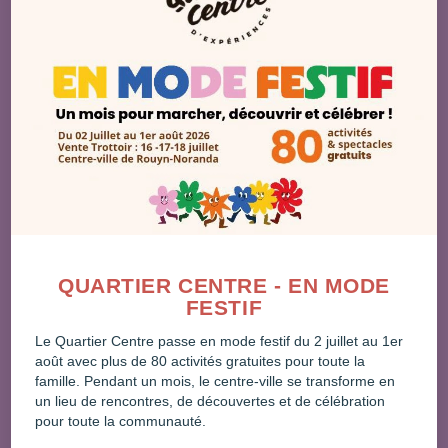
Animations à profusion : En partenariat avec Osisko
en lumière, le Festival d’humour émergent en Abitibi-
Témiscamingue, le GRAAT et bien d’autres, attendez-
vous à des animations endiablées, des spectacles sur
scène et des ateliers pour petits et grands.
Restez branchés : Suivez la page Facebook du
Quartier Centre. Des annonces supplémentaires sont à
venir, alors gardez l’œil ouvert!Préparez-vous à une
expérience piétonnière unique et amusante! À vos
souliers, prêt, partez!
QUARTIER CENTRE - EN MODE
FESTIF
DÉTAILS
Le Quartier Centre passe en mode festif du 2 juillet au 1er
août avec plus de 80 activités gratuites pour toute la
Début :
famille. Pendant un mois, le centre-ville se transforme en
19 juin 2025 @ 8 h 00
un lieu de rencontres, de découvertes et de célébration
pour toute la communauté.
Fin :