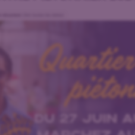
 récurrent
(Voir toutes les dates)