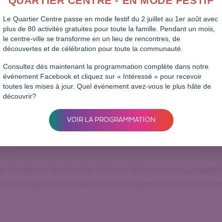
QUARTIER CENTRE - EN MODE FESTIF
11 août, notre centre-ville se transforme en terrain de j
Le Quartier Centre passe en mode festif du 2 juillet au 1er août avec
!
plus de 80 activités gratuites pour toute la famille. Pendant un mois,
le centre-ville se transforme en un lieu de rencontres, de
ace Grande Tablée Ville de Rouyn-Noranda, une imme
découvertes et de célébration pour toute la communauté.
rs créatifs et culinaires. Venez casser la croûte et laiss
Consultez dès maintenant la programmation complète dans notre
événement Facebook et cliquez sur « Intéressé » pour recevoir
se vente trottoir pour dénicher des aubaines et repartir
toutes les mises à jour. Quel événement avez-vous le plus hâte de
uille!
découvrir?
tenariat avec Osisko en lumière, le Festival d’humour
VOIR LA PROGRAMMATION
’autres, attendez-vous à des animations endiablées, d
y aura même un coin famille pour divertir les enfants et 
ge Facebook du Quartier Centre. Des annonces suppléme
 à une expérience piétonnière unique et amusante! À vo