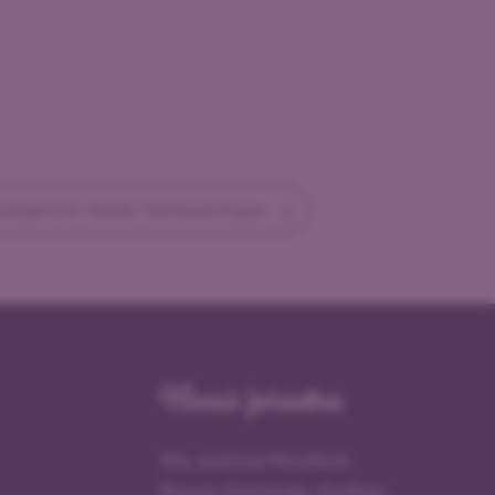
mergent en Abitibi-Témiscamingue
Nous joindre
154, avenue Murdoch
Rouyn-Noranda, Québec,