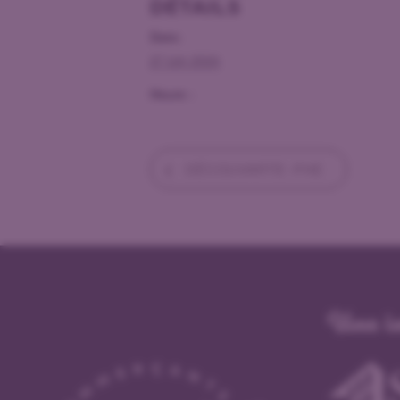
DÉTAILS
Date:
27 juin 2024
Heure :
DÉCOUVARTE -FHE
Une in