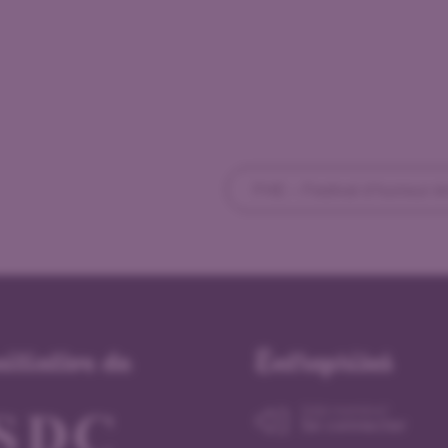
FHE – Festival d’humour é
itiative de
Entreprises
Déjà membre?
Se connecter