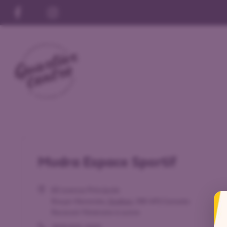
Mudra Espace Sportif
60 avenue Principale
Rouyn-Noranda
,
Québec
J9X 4P2
Canada
Recevoir l’Itinéraire à suivre