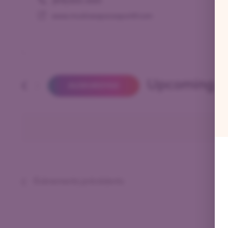
(819) 805-0001
www.mudraespacesportif.com
Upcoming
AUJOURD'HUI
SÉLECTIONNEZ
UNE
DATE.
Évènements
précédents