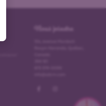
Nous joindre
154, avenue Murdoch
Rouyn-Noranda, Québec,
Canada
e entreprise?
J9X 1E1
873 379-0099
info@sdcrn.com